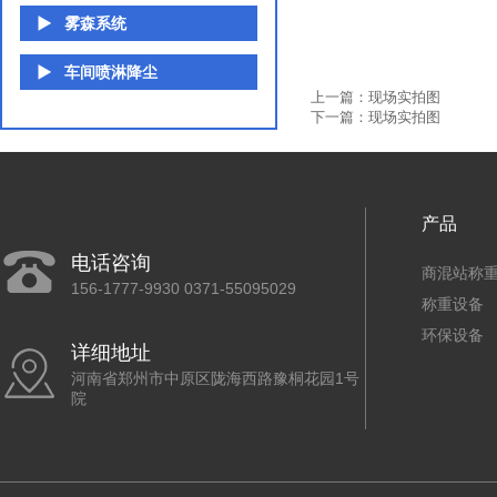
雾森系统
车间喷淋降尘
上一篇：
现场实拍图
下一篇：
现场实拍图
产品
电话咨询
商混站称
156-1777-9930 0371-55095029
称重设备
环保设备
详细地址
河南省郑州市中原区陇海西路豫桐花园1号
院