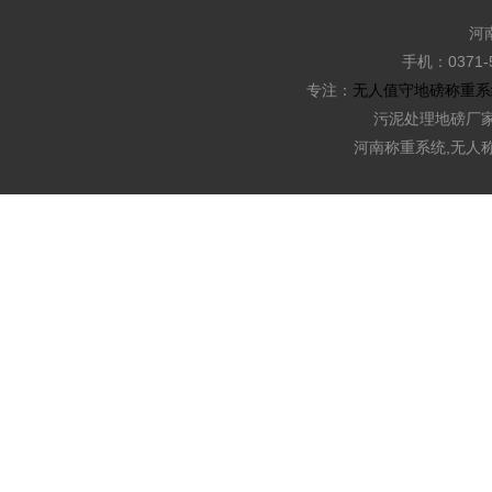
河南
手机：0371-5
专注：
无人值守地磅称重系
污泥处理地磅厂家
河南称重系统,无人