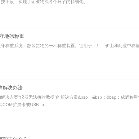
技手段，实现了企业物流各个环节的精细化、...
值守地磅称重
值守称重系统：散装货物的一种称重装置。它用于工厂、矿山和商业中称
障解决办法
解决方案“仪器无法接收数据”的解决方案&bsp；&bsp；&bsp；成
M扩展卡或USB-to-...