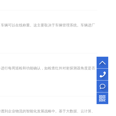
，车辆可以在线称重。这主要取决于车辆管理系统。车辆进厂
备进行每周巡检和功能确认，如检查红外对射探测器角度是否
156-
1777-
立即
9930
咨询
渗透到企业物流的智能化发展战略中。基于大数据、云计算、